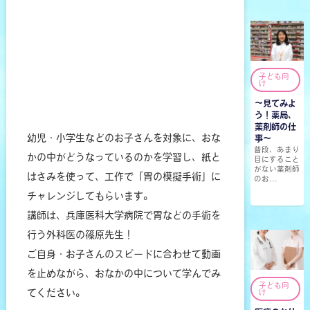
子ども向
け
～見てみよ
う！薬局、
薬剤師の仕
幼児・小学生などのお子さんを対象に、おな
事～
普段、あまり
かの中がどうなっているのかを学習し、紙と
目にすること
がない薬剤師
はさみを使って、工作で「胃の模擬手術」に
のお...
チャレンジしてもらいます。
講師は、兵庫医科大学病院で胃などの手術を
行う外科医の篠原先生！
ご自身・お子さんのスピードに合わせて動画
を止めながら、おなかの中について学んでみ
子ども向
てください。
け