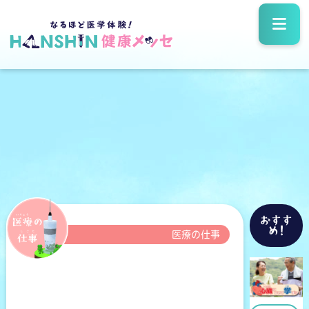
おすす
め!
医療の仕事