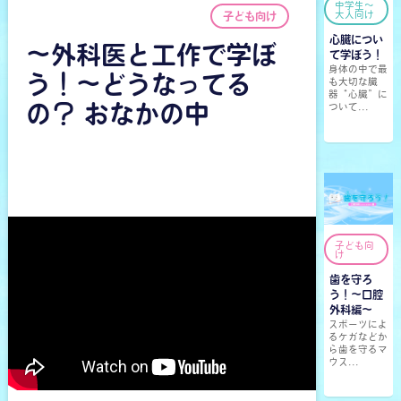
中学生〜
大人向け
子ども向け
心臓につい
～外科医と工作で学ぼ
て学ぼう！
身体の中で最
う！～どうなってる
も大切な臓
器“心臓”に
の？ おなかの中
ついて...
子ども向
け
歯を守ろ
う！〜口腔
外科編〜
スポーツによ
るケガなどか
ら歯を守るマ
ウス...